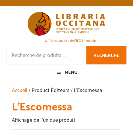
Passer
Passer
Passer
à
au
au
la
contenu
pied
navigation
principal
de
principale
page
Retour au site de l'IEO Limousin
Recherche
RECHERCHE
pour :
MENU
Accueil
/ Product Éditeurs / L'Escomessa
L'Escomessa
Affichage de l’unique produit