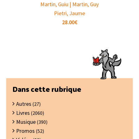
Martin, Guiu | Martin, Guy
Pietri, Jaume
28.00
€
Barre
Dans cette rubrique
latérale
Autres
principale
(27)
Livres
(2060)
Musique
(390)
Promos
(52)