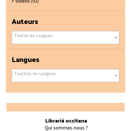
Vidéos
(93)
Auteurs
Toutes les Langues
Langues
Tou(te)s les Langues
Footer
Librariá occitana
Qui sommes-nous ?