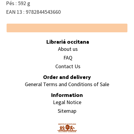
Pés : 592 g
EAN 13 : 9782844543660
Footer
Librariá occitana
About us
FAQ
Contact Us
Order and delivery
General Terms and Conditions of Sale
Information
Legal Notice
Sitemap