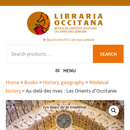
Skip
Skip
Skip
to
to
to
primary
main
footer
navigation
content
Back to the IEO Lemosin website
Search
SEARCH
for:
MENU
Home
>
Books
>
History, geography
>
Medieval
history
> Au-delà des rives : Les Orients d’Occitanie