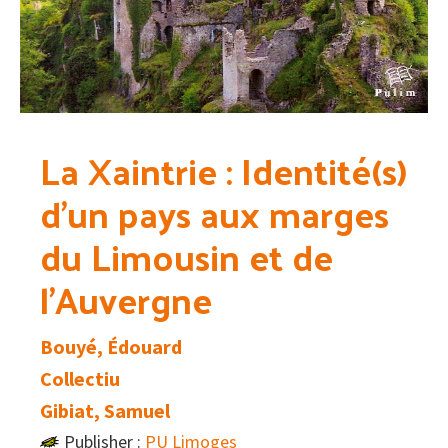
La Xaintrie : Identité(s)
d’un pays aux marges
du Limousin et de
l’Auvergne
Bouyé, Édouard
Collectiu
Gibiat, Samuel
Publisher :
PU Limoges