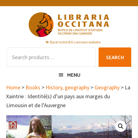
Skip
Skip
Skip
to
to
to
primary
main
footer
navigation
content
Back to the IEO Lemosin website
Search
SEARCH
for:
MENU
Home
>
Books
>
History, geography
>
Geography
> La
Xaintrie : Identité(s) d’un pays aux marges du
Limousin et de l’Auvergne