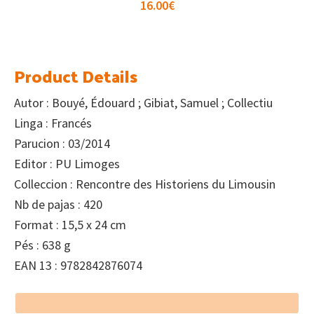
16.00
€
Product Details
Autor : Bouyé, Édouard ; Gibiat, Samuel ; Collectiu
Linga : Francés
Parucion : 03/2014
Editor : PU Limoges
Colleccion : Rencontre des Historiens du Limousin
Nb de pajas : 420
Format : 15,5 x 24 cm
Pés : 638 g
EAN 13 : 9782842876074
Footer