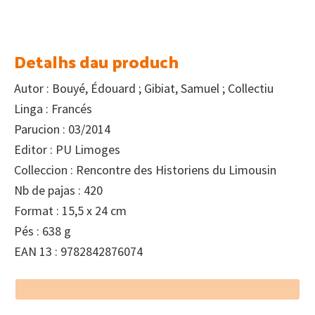
Detalhs dau produch
Autor : Bouyé, Édouard ; Gibiat, Samuel ; Collectiu
Linga : Francés
Parucion : 03/2014
Editor : PU Limoges
Colleccion : Rencontre des Historiens du Limousin
Nb de pajas : 420
Format : 15,5 x 24 cm
Pés : 638 g
EAN 13 : 9782842876074
Footer