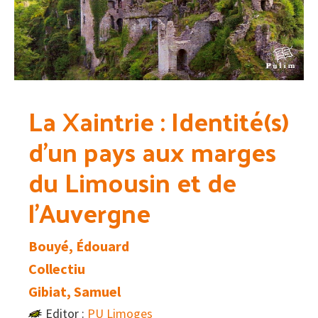
La Xaintrie : Identité(s)
d’un pays aux marges
du Limousin et de
l’Auvergne
Bouyé, Édouard
Collectiu
Gibiat, Samuel
Editor :
PU Limoges