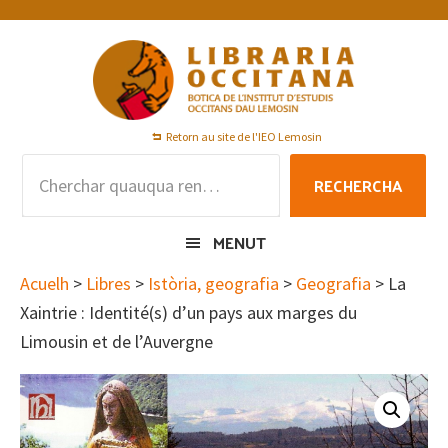
Skip
Skip
Skip
to
to
to
primary
main
footer
navigation
content
Retorn au site de l'IEO Lemosin
Rechercha
RECHERCHA
per
:
MENUT
Acuelh
>
Libres
>
Istòria, geografia
>
Geografia
> La
Xaintrie : Identité(s) d’un pays aux marges du
Limousin et de l’Auvergne