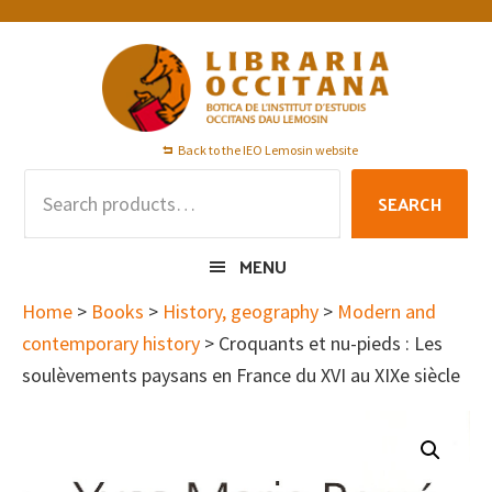
Skip
Skip
Skip
to
to
to
primary
main
footer
navigation
content
Back to the IEO Lemosin website
Search
SEARCH
for:
MENU
Home
>
Books
>
History, geography
>
Modern and
contemporary history
> Croquants et nu-pieds : Les
soulèvements paysans en France du XVI au XIXe siècle