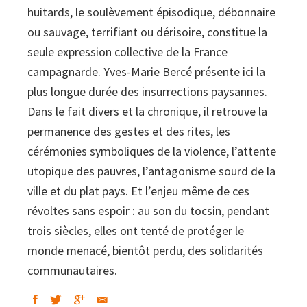
huitards, le soulèvement épisodique, débonnaire
France
ou sauvage, terrifiant ou dérisoire, constitue la
du
seule expression collective de la France
XVI
campagnarde. Yves-Marie Bercé présente ici la
au
plus longue durée des insurrections paysannes.
XIXe
Dans le fait divers et la chronique, il retrouve la
siècle
permanence des gestes et des rites, les
quantity
cérémonies symboliques de la violence, l’attente
utopique des pauvres, l’antagonisme sourd de la
ville et du plat pays. Et l’enjeu même de ces
révoltes sans espoir : au son du tocsin, pendant
trois siècles, elles ont tenté de protéger le
monde menacé, bientôt perdu, des solidarités
communautaires.