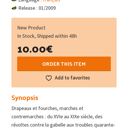
Release : 01/2009
New Product
In Stock, Shipped within 48h
10.00
€
Croquants
ORDER THIS ITEM
et
nu-
Add to favorites
pieds
:
Synopsis
Les
Drapeaux et fourches, marches et
soulèvements
contremarches : du XVIe au XIXe siècle, des
paysans
révoltes contre la gabelle aux troubles quarante-
en