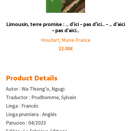
Limousin, terre promise : … d’ici – pas d’ici… – … d’aici
– pas d’aici…
Houdart, Marie-France
22.00
€
Product Details
Autor : Wa Thiong’o, Ngugi
Traductor : Prudhomme, Sylvain
Linga : Francés
Linga prumiera : Anglés
Parucion : 04/2023