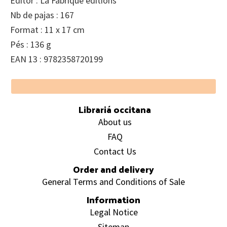
Editor : La Fabrique éditions
Nb de pajas : 167
Format : 11 x 17 cm
Pés : 136 g
EAN 13 : 9782358720199
Footer
Librariá occitana
About us
FAQ
Contact Us
Order and delivery
General Terms and Conditions of Sale
Information
Legal Notice
Sitemap