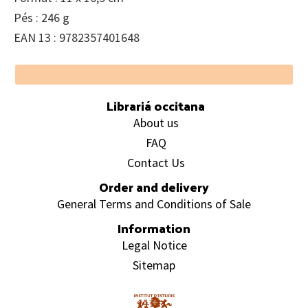
Pés : 246 g
EAN 13 : 9782357401648
Footer
Librariá occitana
About us
FAQ
Contact Us
Order and delivery
General Terms and Conditions of Sale
Information
Legal Notice
Sitemap