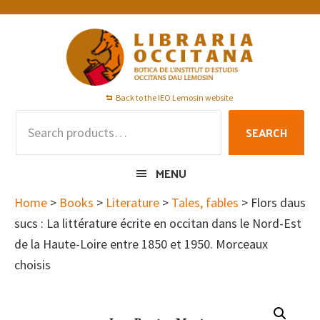
Skip
Skip
Skip
to
to
to
primary
main
footer
navigation
content
Back to the IEO Lemosin website
Search
SEARCH
for:
MENU
Home
>
Books
>
Literature
>
Tales, fables
> Flors daus
sucs : La littérature écrite en occitan dans le Nord-Est
de la Haute-Loire entre 1850 et 1950. Morceaux
choisis