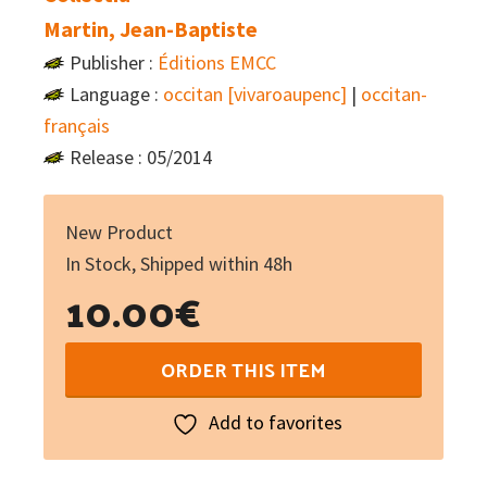
Martin, Jean-Baptiste
Publisher :
Éditions EMCC
Language :
occitan [vivaroaupenc]
|
occitan-
français
Release : 05/2014
New Product
In Stock, Shipped within 48h
10.00
€
Flors
ORDER THIS ITEM
daus
sucs
Add to favorites
:
La