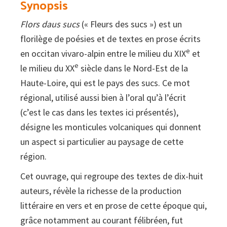
Synopsis
littérature
Flors daus sucs
(« Fleurs des sucs ») est un
écrite
florilège de poésies et de textes en prose écrits
en
e
en occitan vivaro-alpin entre le milieu du XIX
et
occitan
e
le milieu du XX
siècle dans le Nord-Est de la
dans
Haute-Loire, qui est le pays des sucs. Ce mot
le
régional, utilisé aussi bien à l’oral qu’à l’écrit
Nord-
(c’est le cas dans les textes ici présentés),
Est
désigne les monticules volcaniques qui donnent
de
un aspect si particulier au paysage de cette
la
région.
Haute-
Loire
Cet ouvrage, qui regroupe des textes de dix-huit
entre
auteurs, révèle la richesse de la production
1850
littéraire en vers et en prose de cette époque qui,
et
grâce notamment au courant félibréen, fut