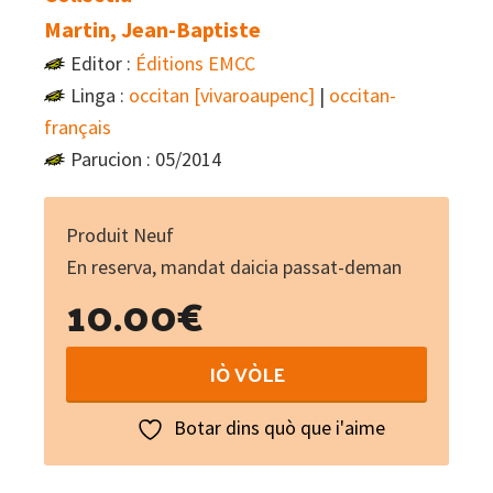
Martin, Jean-Baptiste
Editor :
Éditions EMCC
Linga :
occitan [vivaroaupenc]
|
occitan-
français
Parucion : 05/2014
Produit Neuf
En reserva, mandat daicia passat-deman
10.00
€
Flors
IÒ VÒLE
daus
sucs
Botar dins quò que i'aime
:
La