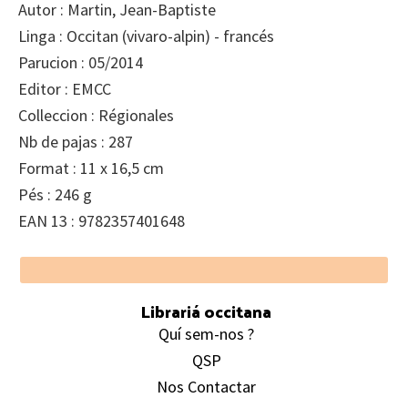
Autor : Martin, Jean-Baptiste
Linga : Occitan (vivaro-alpin) - francés
Parucion : 05/2014
Editor : EMCC
Colleccion : Régionales
Nb de pajas : 287
Format : 11 x 16,5 cm
Pés : 246 g
EAN 13 : 9782357401648
Footer
Librariá occitana
Quí sem-nos ?
QSP
Nos Contactar