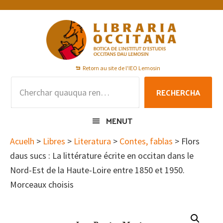
Skip
Skip
Skip
to
to
to
primary
main
footer
navigation
content
Retorn au site de l'IEO Lemosin
Rechercha
RECHERCHA
per
:
MENUT
Acuelh
>
Libres
>
Literatura
>
Contes, fablas
> Flors
daus sucs : La littérature écrite en occitan dans le
Nord-Est de la Haute-Loire entre 1850 et 1950.
Morceaux choisis