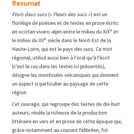
Resumat
littérature
Flors daus sucs
(« Fleurs des sucs ») est un
écrite
florilège de poésies et de textes en prose écrits
en
e
en occitan vivaro-alpin entre le milieu du XIX
et
occitan
e
le milieu du XX
siècle dans le Nord-Est de la
dans
Haute-Loire, qui est le pays des sucs. Ce mot
le
régional, utilisé aussi bien à l’oral qu’à l’écrit
Nord-
(c’est le cas dans les textes ici présentés),
Est
désigne les monticules volcaniques qui donnent
de
un aspect si particulier au paysage de cette
la
région.
Haute-
Loire
Cet ouvrage, qui regroupe des textes de dix-huit
entre
auteurs, révèle la richesse de la production
1850
littéraire en vers et en prose de cette époque qui,
et
grâce notamment au courant félibréen, fut