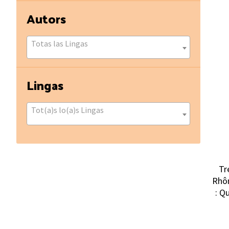
Autors
Totas las Lingas
Lingas
Tot(a)s lo(a)s Lingas
Tr
Rhôn
: Q