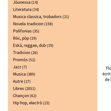
Jòunessa
(14)
Literatura
(34)
Musica classica, trobadors
(21)
Novela tradicion
(158)
Polifonias
(35)
Ròc, pòp
(19)
Eskà, reggae, dub
(19)
Tradicion
(26)
Promòs
(52)
Jazz
(7)
Fl
écri
Musica
(389)
de 
Autre
(27)
Libres
(2051)
Chançon
(62)
Hip hop, electrò
(23)