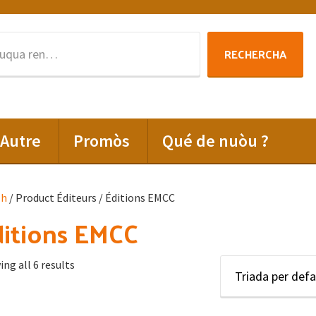
Rechercha
RECHERCHA
per
:
Autre
Promòs
Qué de nuòu ?
lh
/ Product Éditeurs / Éditions EMCC
itions EMCC
ng all 6 results