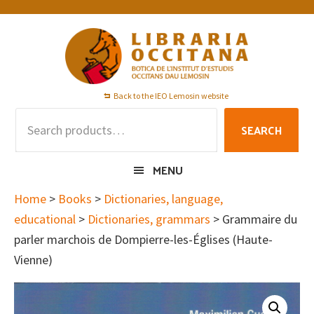
Skip
Skip
Skip
to
to
to
primary
main
footer
navigation
content
Back to the IEO Lemosin website
Search
SEARCH
for:
MENU
Home
>
Books
>
Dictionaries, language,
educational
>
Dictionaries, grammars
> Grammaire du
parler marchois de Dompierre-les-Églises (Haute-
Vienne)