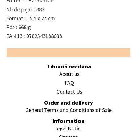
Editor : L’Harmattan
Nb de pajas : 383
Format : 15,5 x 24 cm
Pés : 668 g
EAN 13 : 9782343188638
Footer
Librariá occitana
About us
FAQ
Contact Us
Order and delivery
General Terms and Conditions of Sale
Information
Legal Notice