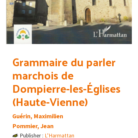
Grammaire du parler
marchois de
Dompierre-les-Églises
(Haute-Vienne)
Guérin, Maximilien
Pommier, Jean
Publisher :
L’Harmattan