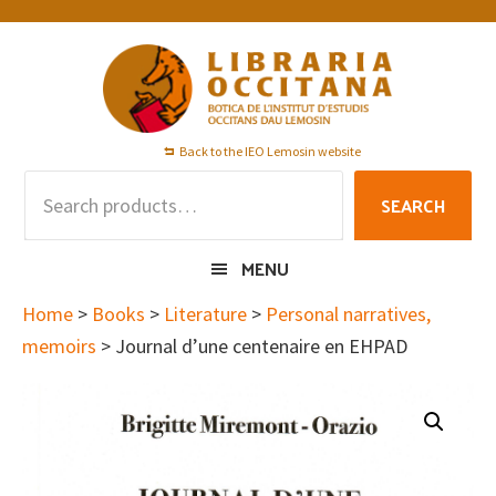
Skip
Skip
Skip
to
to
to
primary
main
footer
navigation
content
Back to the IEO Lemosin website
Search
SEARCH
for:
MENU
Home
>
Books
>
Literature
>
Personal narratives,
memoirs
> Journal d’une centenaire en EHPAD