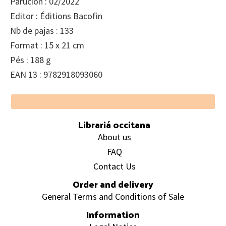
Parucion : 02/2022
Editor : Éditions Bacofin
Nb de pajas : 133
Format : 15 x 21 cm
Pés : 188 g
EAN 13 : 9782918093060
Footer
Librariá occitana
About us
FAQ
Contact Us
Order and delivery
General Terms and Conditions of Sale
Information