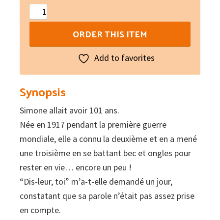
Journal
d'une
ORDER THIS ITEM
centenaire
en
Add to favorites
EHPAD
quantity
Synopsis
Simone allait avoir 101 ans.
Née en 1917 pendant la première guerre
mondiale, elle a connu la deuxième et en a mené
une troisième en se battant bec et ongles pour
rester en vie… encore un peu !
“Dis-leur, toi” m’a-t-elle demandé un jour,
constatant que sa parole n’était pas assez prise
en compte.