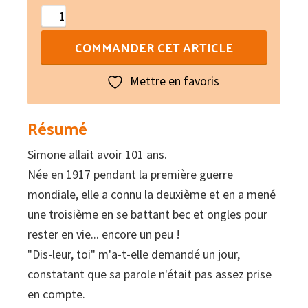
quantité
de
COMMANDER CET ARTICLE
Journal
d'une
Mettre en favoris
centenaire
en
Résumé
EHPAD
Simone allait avoir 101 ans.
Née en 1917 pendant la première guerre
mondiale, elle a connu la deuxième et en a mené
une troisième en se battant bec et ongles pour
rester en vie... encore un peu !
"Dis-leur, toi" m'a-t-elle demandé un jour,
constatant que sa parole n'était pas assez prise
en compte.