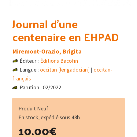
Journal d’une
centenaire en EHPAD
Miremont-Orazio, Brigita
Éditeur :
Éditions Bacofin
Langue :
occitan [lengadocian]
|
occitan-
français
Parution : 02/2022
Produit Neuf
En stock, expédié sous 48h
10.00
€