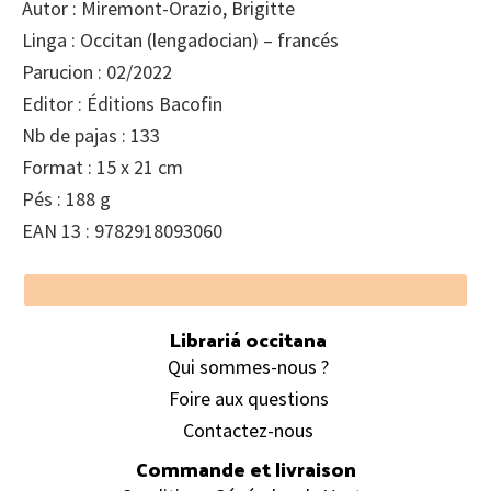
Autor : Miremont-Orazio, Brigitte
Linga : Occitan (lengadocian) – francés
Parucion : 02/2022
Editor : Éditions Bacofin
Nb de pajas : 133
Format : 15 x 21 cm
Pés : 188 g
EAN 13 : 9782918093060
Footer
Librariá occitana
Qui sommes-nous ?
Foire aux questions
Contactez-nous
Commande et livraison