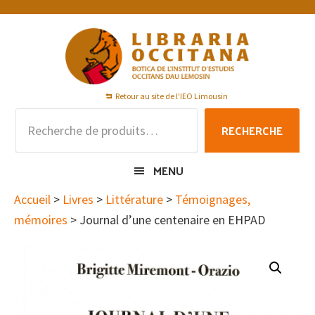
Passer
Passer
Passer
à
au
au
la
contenu
pied
navigation
principal
de
principale
page
Retour au site de l'IEO Limousin
Recherche
RECHERCHE
pour :
MENU
Accueil
>
Livres
>
Littérature
>
Témoignages,
mémoires
> Journal d’une centenaire en EHPAD