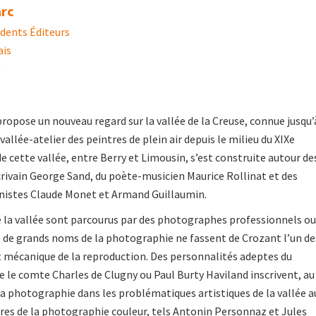
arc
rdents Éditeurs
ais
3
ropose un nouveau regard sur la vallée de la Creuse, connue jusqu’
llée-atelier des peintres de plein air depuis le milieu du XIXe
de cette vallée, entre Berry et Limousin, s’est construite autour de
crivain George Sand, du poète-musicien Maurice Rollinat et des
nistes Claude Monet et Armand Guillaumin.
de la vallée sont parcourus par des photographes professionnels ou
 de grands noms de la photographie ne fassent de Crozant l’un de
rt mécanique de la reproduction. Des personnalités adeptes du
le comte Charles de Clugny ou Paul Burty Haviland inscrivent, au
 la photographie dans les problématiques artistiques de la vallée a
es de la photographie couleur, tels Antonin Personnaz et Jules