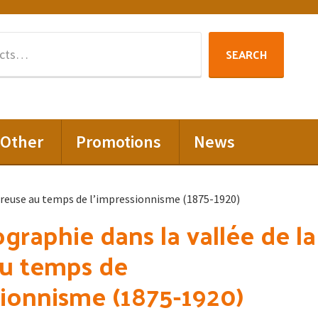
Search
SEARCH
for:
Other
Promotions
News
 Creuse au temps de l’impressionnisme (1875-1920)
graphie dans la vallée de la
au temps de
sionnisme (1875-1920)