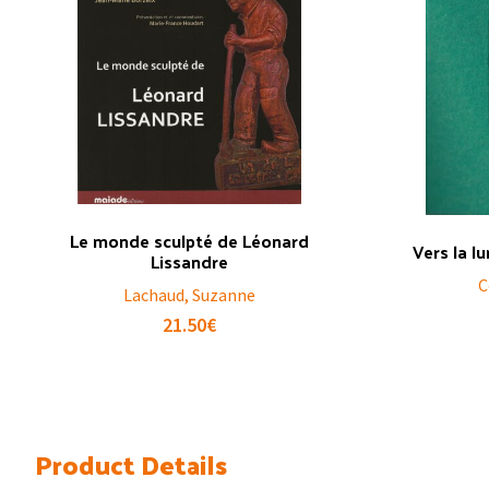
Le monde sculpté de Léonard
Vers la l
Lissandre
C
Lachaud, Suzanne
21.50
€
Product Details