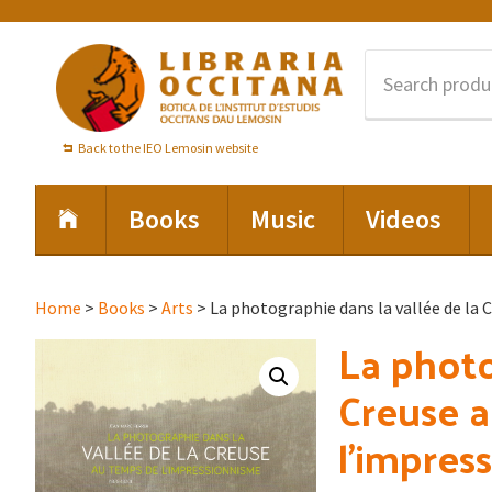
Skip
Skip
Skip
to
to
to
primary
main
footer
navigation
content
Back to the IEO Lemosin website
Books
Music
Videos
Home
>
Books
>
Arts
> La photographie dans la vallée de la
La photo
Creuse 
l’impres