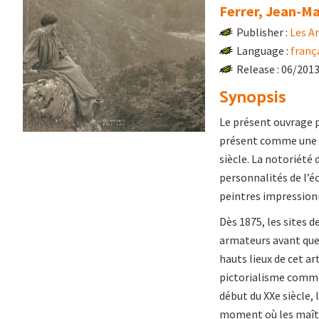
Ferrer, Jean-M
Publisher :
Les A
Language :
franç
Release : 06/201
Synopsis
Le présent ouvrage p
présent comme une va
siècle. La notoriété 
personnalités de l’é
peintres impression
Dès 1875, les sites 
armateurs avant que
hauts lieux de cet a
pictorialisme comme 
début du XXe siècle,
moment où les maîtr