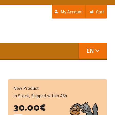
My Account
Cart
EN
New Product
In Stock, Shipped within 48h
La
30.00
€
photographie
dans