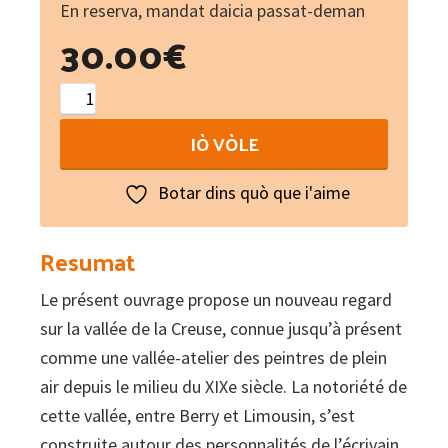
En reserva, mandat daicia passat-deman
30.00
€
La
photographie
IÒ VÒLE
dans
la
Botar dins quò que i'aime
vallée
de
Resumat
la
Le présent ouvrage propose un nouveau regard
Creuse
sur la vallée de la Creuse, connue jusqu’à présent
au
comme une vallée-atelier des peintres de plein
temps
air depuis le milieu du XIXe siècle. La notoriété de
de
cette vallée, entre Berry et Limousin, s’est
l'impressionnisme
construite autour des personnalités de l’écrivain
(1875-