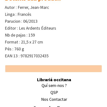
Autor : Ferrer, Jean-Marc
Linga : Francés
Parucion : 06/2013
Editor : Les Ardents Éditeurs
Nb de pajas : 159
Format : 21,5 x 27 cm
Pés : 760 g
EAN 13 : 9782917032435
Footer
Librariá occitana
Quí sem-nos ?
QSP
Nos Contactar