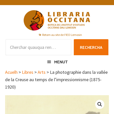
Skip
Skip
Skip
to
to
to
primary
main
footer
navigation
content
Retorn au site de l'IEO Lemosin
Rechercha
RECHERCHA
per
:
MENUT
Acuelh
>
Libres
>
Arts
> La photographie dans la vallée
de la Creuse au temps de l’impressionnisme (1875-
1920)