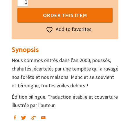
La
Ventòrla
ORDER THIS ITEM
–
Le
Add to favorites
Grand
vent
Synopsis
quantity
Nous sommes entrés dans l’an 2000, poussés,
chahutés, écartelés par une tempête qui a ravagé
nos forêts et nos maisons. Manciet se souvient
et témoigne, toutes voiles dehors !
Édition bilingue. Traduction établie et couverture
illustrée par l’auteur.