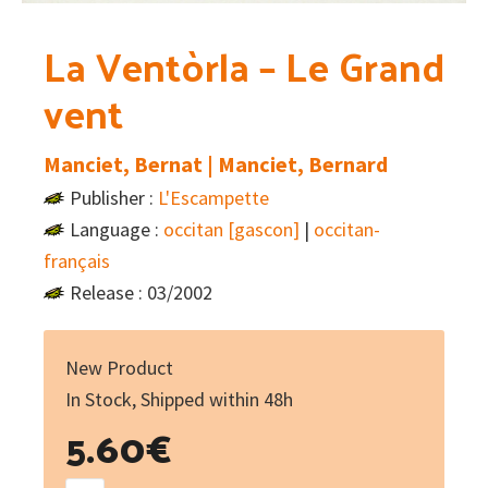
La Ventòrla – Le Grand
vent
Manciet, Bernat | Manciet, Bernard
Publisher :
L'Escampette
Language :
occitan [gascon]
|
occitan-
français
Release : 03/2002
New Product
In Stock, Shipped within 48h
5.60
€