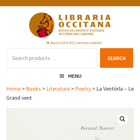
Skip
Skip
Skip
to
to
to
primary
main
footer
navigation
content
Back to the IEO Lemosin website
Search
SEARCH
for:
MENU
Home
>
Books
>
Literature
>
Poetry
> La Ventòrla – Le
Grand vent