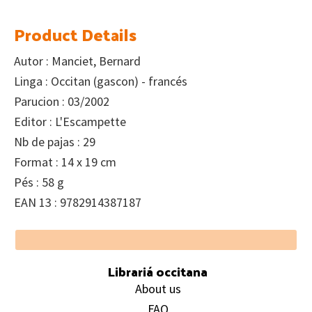
Product Details
Autor : Manciet, Bernard
Linga : Occitan (gascon) - francés
Parucion : 03/2002
Editor : L'Escampette
Nb de pajas : 29
Format : 14 x 19 cm
Pés : 58 g
EAN 13 : 9782914387187
Footer
Librariá occitana
About us
FAQ