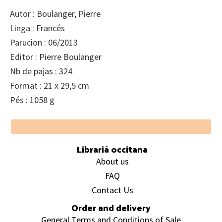
Autor : Boulanger, Pierre
Linga : Francés
Parucion : 06/2013
Editor : Pierre Boulanger
Nb de pajas : 324
Format : 21 x 29,5 cm
Pés : 1058 g
Footer
Librariá occitana
About us
FAQ
Contact Us
Order and delivery
General Terms and Conditions of Sale