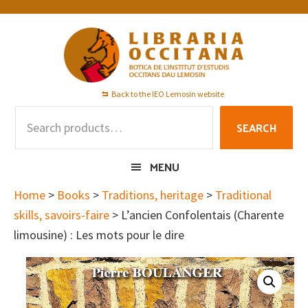
Skip
Skip
Skip
to
to
to
primary
main
footer
navigation
content
Back to the IEO Lemosin website
Search
SEARCH
for:
MENU
Home
>
Books
>
Traditions, heritage
>
Traditional
skills, savoirs-faire
> L’ancien Confolentais (Charente
limousine) : Les mots pour le dire