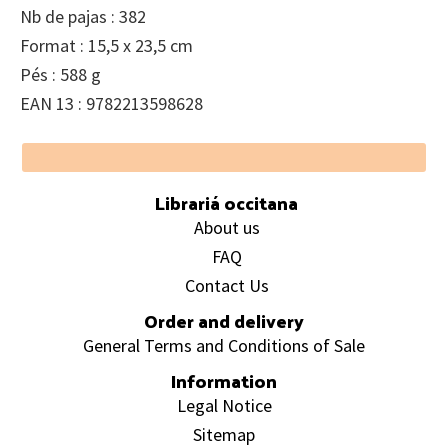
Nb de pajas : 382
Format : 15,5 x 23,5 cm
Pés : 588 g
EAN 13 : 9782213598628
Footer
Librariá occitana
About us
FAQ
Contact Us
Order and delivery
General Terms and Conditions of Sale
Information
Legal Notice
Sitemap