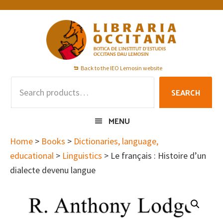
Skip
Skip
Skip
to
to
to
primary
main
footer
navigation
content
Back to the IEO Lemosin website
Search
SEARCH
for:
MENU
Home
>
Books
>
Dictionaries, language,
educational
>
Linguistics
> Le français : Histoire d’un
dialecte devenu langue