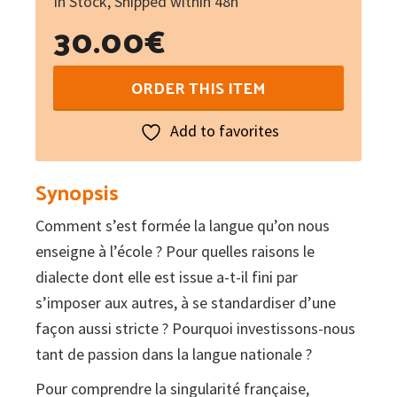
In Stock, Shipped within 48h
30.00
€
Le
ORDER THIS ITEM
français
:
Add to favorites
Histoire
d'un
Synopsis
dialecte
Comment s’est formée la langue qu’on nous
devenu
enseigne à l’école ? Pour quelles raisons le
langue
dialecte dont elle est issue a-t-il fini par
quantity
s’imposer aux autres, à se standardiser d’une
façon aussi stricte ? Pourquoi investissons-nous
tant de passion dans la langue nationale ?
Pour comprendre la singularité française,