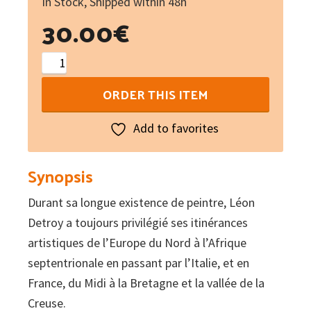
In Stock, Shipped within 48h
30.00
€
Léon
Detroy
ORDER THIS ITEM
1859-
1955
Add to favorites
:
Un
Synopsis
postimpressionniste,
Durant sa longue existence de peintre, Léon
des
Detroy a toujours privilégié ses itinérances
lumières
artistiques de l’Europe du Nord à l’Afrique
du
septentrionale en passant par l’Italie, et en
midi
France, du Midi à la Bretagne et la vallée de la
à
Creuse.
la