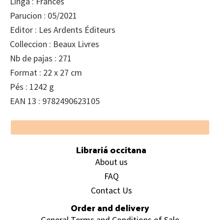
Linga : Francés
Parucion : 05/2021
Editor : Les Ardents Éditeurs
Colleccion : Beaux Livres
Nb de pajas : 271
Format : 22 x 27 cm
Pés : 1242 g
EAN 13 : 9782490623105
Footer
Librariá occitana
About us
FAQ
Contact Us
Order and delivery
General Terms and Conditions of Sale