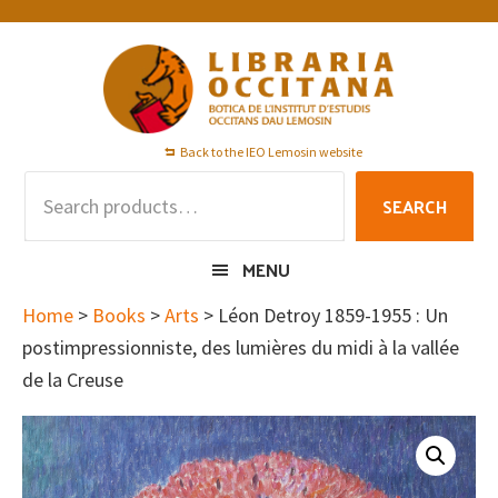
Skip
Skip
Skip
to
to
to
primary
main
footer
navigation
content
Back to the IEO Lemosin website
Search
SEARCH
for:
MENU
Home
>
Books
>
Arts
> Léon Detroy 1859-1955 : Un
postimpressionniste, des lumières du midi à la vallée
de la Creuse