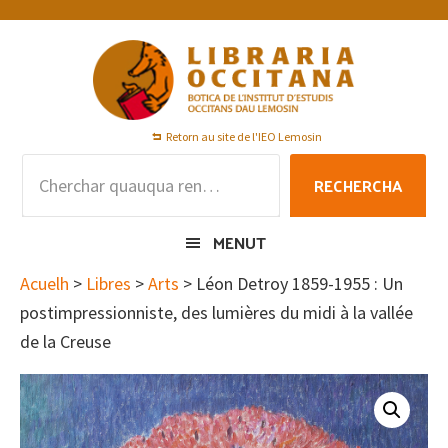
Skip
Skip
Skip
to
to
to
primary
main
footer
navigation
content
Retorn au site de l'IEO Lemosin
Rechercha
RECHERCHA
per
:
MENUT
Acuelh
>
Libres
>
Arts
> Léon Detroy 1859-1955 : Un
postimpressionniste, des lumières du midi à la vallée
de la Creuse