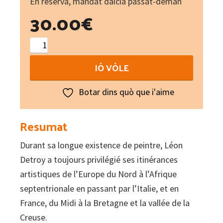
En reserva, mandat daicia passat-deman
30.00
€
Léon
Detroy
IÒ VÒLE
1859-
1955
Botar dins quò que i'aime
:
Un
Resumat
postimpressionniste,
Durant sa longue existence de peintre, Léon
des
Detroy a toujours privilégié ses itinérances
lumières
artistiques de l’Europe du Nord à l’Afrique
du
septentrionale en passant par l’Italie, et en
midi
France, du Midi à la Bretagne et la vallée de la
à
Creuse.
la