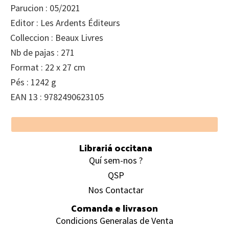
Parucion : 05/2021
Editor : Les Ardents Éditeurs
Colleccion : Beaux Livres
Nb de pajas : 271
Format : 22 x 27 cm
Pés : 1242 g
EAN 13 : 9782490623105
Footer
Librariá occitana
Quí sem-nos ?
QSP
Nos Contactar
Comanda e livrason
Condicions Generalas de Venta