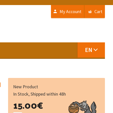
My Account
Cart
EN
u
New Product
In Stock, Shipped within 48h
Lo
15.00
€
mite
dau