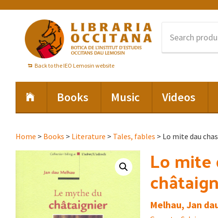
Skip
Skip
Skip
to
to
to
primary
main
footer
navigation
content
Back to the IEO Lemosin website
Books
Music
Videos
Home
>
Books
>
Literature
>
Tales, fables
> Lo mite dau chas
Lo mite 
châtaigni
Melhau, Jan da