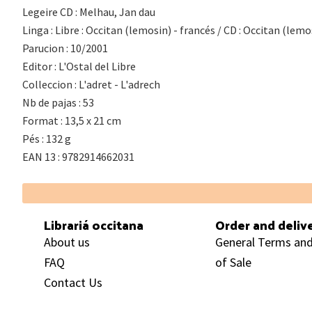
Legeire CD : Melhau, Jan dau
Linga : Libre : Occitan (lemosin) - francés / CD : Occitan (lemo
Parucion : 10/2001
Editor : L'Ostal del Libre
Colleccion : L'adret - L'adrech
Nb de pajas : 53
Format : 13,5 x 21 cm
Pés : 132 g
EAN 13 : 9782914662031
Footer
Librariá occitana
Order and deliv
About us
General Terms and
FAQ
of Sale
Contact Us