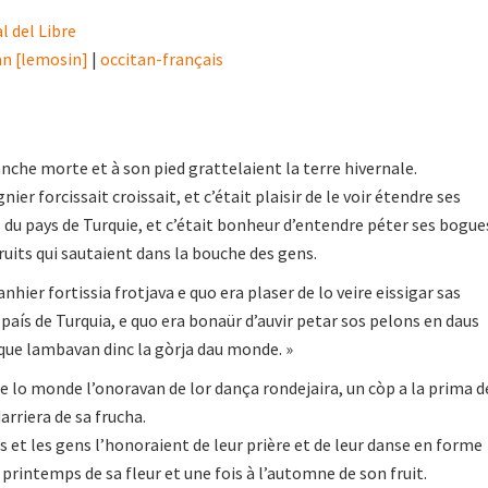
l del Libre
an [lemosin]
|
occitan-français
1
anche morte et à son pied grattelaient la terre hivernale.
ier forcissait croissait, et c’était plaisir de le voir étendre ses
l du pays de Turquie, et c’était bonheur d’entendre péter ses bogue
ruits qui sautaient dans la bouche des gens.
hier fortissia frotjava e quo era plaser de lo veire eissigar sas
país de Turquia, e quo era bonaür d’auvir petar sos pelons en daus
que lambavan dinc la gòrja dau monde. »
 e lo monde l’onoravan de lor dança rondejaira, un còp a la prima d
darriera de sa frucha.
ns et les gens l’honoraient de leur prière et de leur danse en forme
 printemps de sa fleur et une fois à l’automne de son fruit.