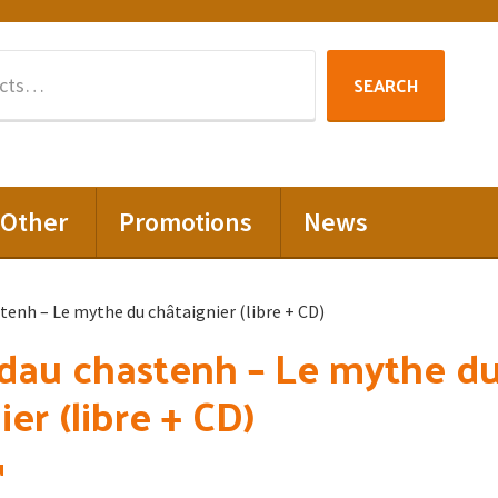
Search
SEARCH
for:
Other
Promotions
News
tenh – Le mythe du châtaignier (libre + CD)
dau chastenh – Le mythe d
er (libre + CD)
u