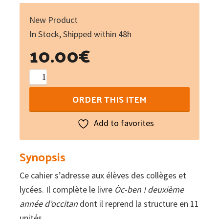
New Product
In Stock, Shipped within 48h
10.00
€
Òc-
ben
ORDER THIS ITEM
!
deuxième
Add to favorites
année
d'occitan
Synopsis
:
Ce cahier s’adresse aux élèves des collèges et
Cahier
lycées. Il complète le livre
d'exercices
Òc-ben ! deuxième
année d’occitan
(libre
dont il reprend la structure en 11
unités.
+