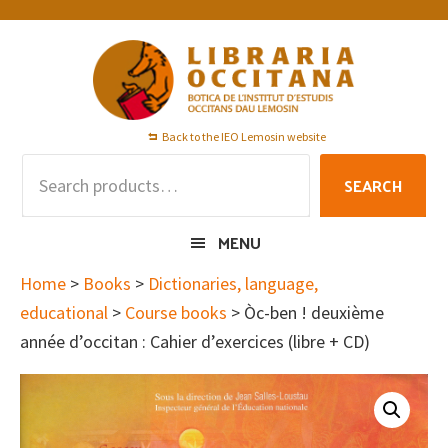
Skip
Skip
Skip
to
to
to
primary
main
footer
navigation
content
Back to the IEO Lemosin website
Search
SEARCH
for:
MENU
Home
>
Books
>
Dictionaries, language,
educational
>
Course books
> Òc-ben ! deuxième
année d’occitan : Cahier d’exercices (libre + CD)