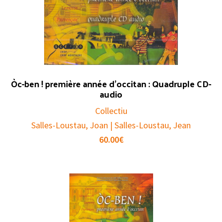
Òc-ben ! première année d’occitan : Quadruple CD-
audio
Collectiu
Salles-Loustau, Joan | Salles-Loustau, Jean
60.00
€