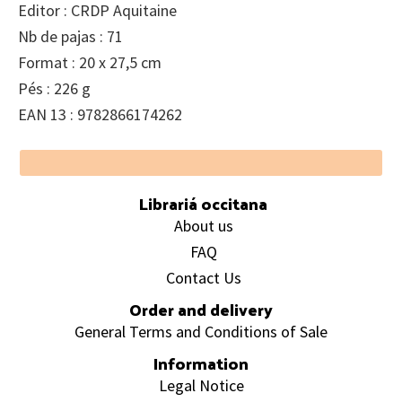
Editor : CRDP Aquitaine
Nb de pajas : 71
Format : 20 x 27,5 cm
Pés : 226 g
EAN 13 : 9782866174262
Footer
Librariá occitana
About us
FAQ
Contact Us
Order and delivery
General Terms and Conditions of Sale
Information
Legal Notice