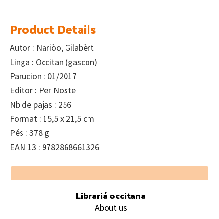
Product Details
Autor : Nariòo, Gilabèrt
Linga : Occitan (gascon)
Parucion : 01/2017
Editor : Per Noste
Nb de pajas : 256
Format : 15,5 x 21,5 cm
Pés : 378 g
EAN 13 : 9782868661326
Footer
Librariá occitana
About us