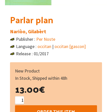
Parlar plan
Nariòo, Gilabèrt
Publisher :
Per Noste
Language :
occitan
|
occitan [gascon]
Release : 01/2017
New Product
In Stock, Shipped within 48h
13.00
€
Parlar
plan
ORDER THIS ITEM