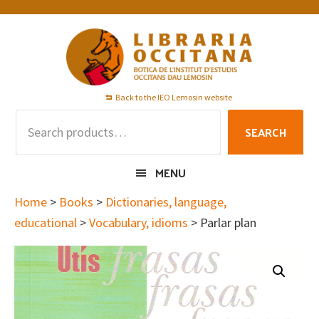
Skip
Skip
Skip
to
to
to
primary
main
footer
navigation
content
Back to the IEO Lemosin website
Search
SEARCH
for:
MENU
Home
>
Books
>
Dictionaries, language,
educational
>
Vocabulary, idioms
> Parlar plan