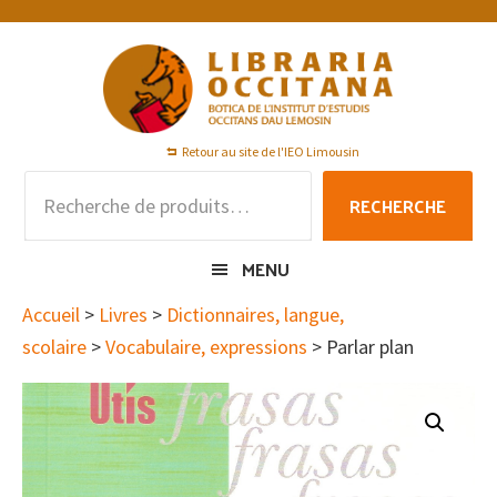
Passer
Passer
Passer
à
au
au
la
contenu
pied
navigation
principal
de
principale
page
Retour au site de l'IEO Limousin
Recherche
RECHERCHE
pour :
MENU
Accueil
>
Livres
>
Dictionnaires, langue,
scolaire
>
Vocabulaire, expressions
> Parlar plan