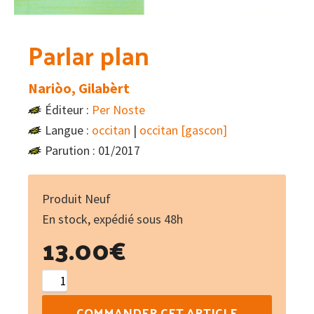
Parlar plan
Nariòo, Gilabèrt
Éditeur :
Per Noste
Langue :
occitan
|
occitan [gascon]
Parution : 01/2017
Produit Neuf
En stock, expédié sous 48h
13.00
€
quantité
de
COMMANDER CET ARTICLE