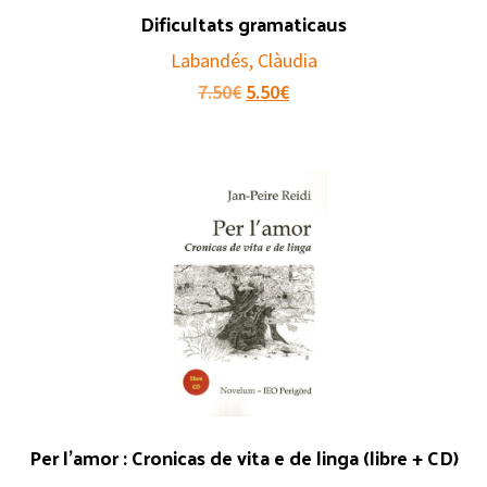
Dificultats gramaticaus
Labandés, Clàudia
Le
Le
7.50
€
5.50
€
prix
prix
initial
actuel
était :
est :
7.50€.
5.50€.
Per l’amor : Cronicas de vita e de linga (libre + CD)