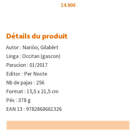
14.90
€
Détails du produit
Autor : Nariòo, Gilabèrt
Linga : Occitan (gascon)
Parucion : 01/2017
Editor : Per Noste
Nb de pajas : 256
Format : 15,5 x 21,5 cm
Pés : 378 g
EAN 13 : 9782868661326
Footer