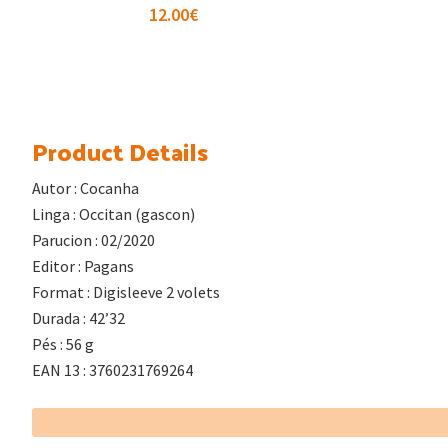
12.00
€
Product Details
Autor : Cocanha
Linga : Occitan (gascon)
Parucion : 02/2020
Editor : Pagans
Format : Digisleeve 2 volets
Durada : 42’32
Pés : 56 g
EAN 13 : 3760231769264
Footer