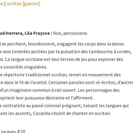
an
|
occitan [gascon]
0
d Herrera, Lila Fraysse :
Voix, percussions
ui se perchent, bourdonnent, engagent les corps dans la danse.
 voix timbrées portées par la pulsation des tambourins à cordes,
s. La langue occitane est leur terrain de jeu pour explorer des
 sonorités singulières.
le répertoire traditionnel occitan, remet en mouvement des
e dans le fil de l’oralité. Certaines paroles sont ré-écrites, d’autre
d’un imaginaire commun à ciel ouvert. Les personnages des
prient leur puissance désirante et l’affirment.
s centraliste au passé colonial prégnant, taisant les langues qui
ant les accents, Cocanha choisit de chanter en occitan.
 Jacques 4’20