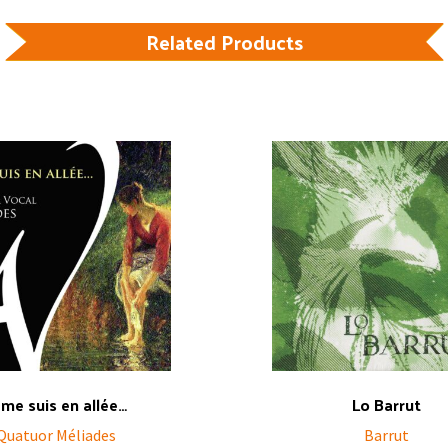
Related Products
 me suis en allée…
Lo Barrut
Quatuor Méliades
Barrut