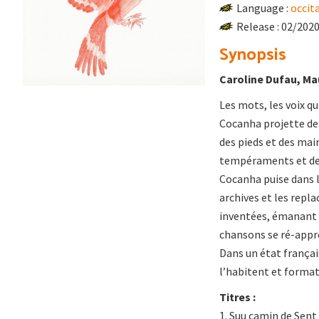
Language :
occit
Release : 02/202
Synopsis
Caroline Dufau, Mau
Les mots, les voix q
Cocanha projette des
des pieds et des main
tempéraments et des
Cocanha puise dans 
archives et les replac
inventées, émanant 
chansons se ré-appro
Dans un état françai
l’habitent et format
Titres :
1. Suu camin de Sent