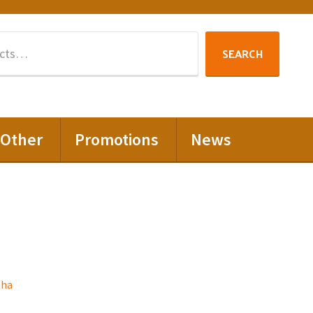
Search
SEARCH
for:
Other
Promotions
News
nha