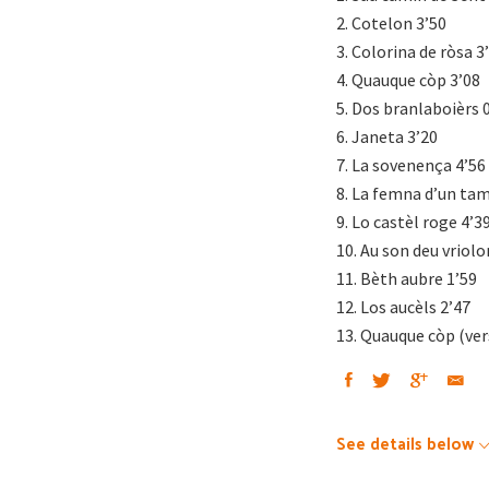
2. Cotelon 3’50
3. Colorina de ròsa 3
4. Quauque còp 3’08
5. Dos branlaboièrs 
6. Janeta 3’20
7. La sovenença 4’56
8. La femna d’un ta
9. Lo castèl roge 4’3
10. Au son deu vriolo
11. Bèth aubre 1’59
12. Los aucèls 2’47
13. Quauque còp (ver
See details below