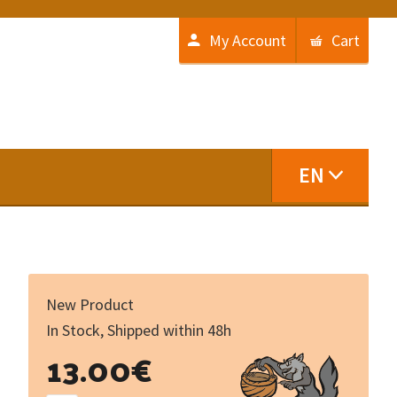
My Account
Cart
EN
New Product
In Stock, Shipped within 48h
Puput
13.00
€
quantity