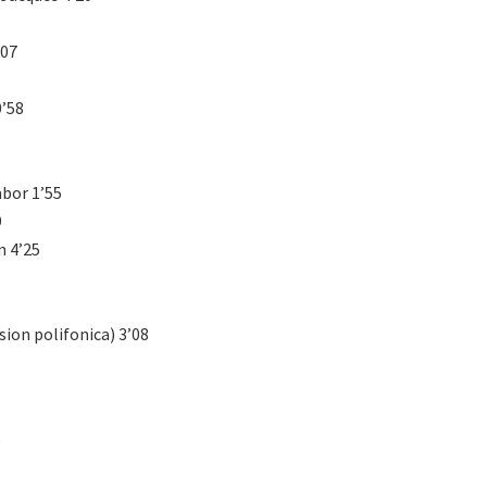
’07
0’58
mbor 1’55
9
n 4’25
sion polifonica) 3’08