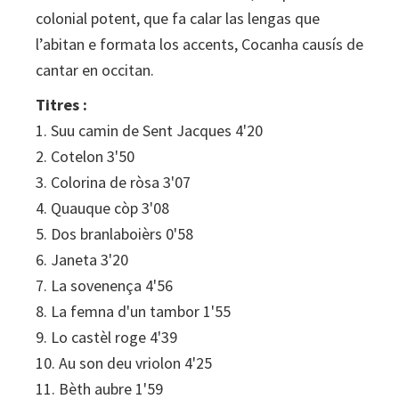
colonial potent, que fa calar las lengas que
l’abitan e formata los accents, Cocanha causís de
cantar en occitan.
Titres :
1. Suu camin de Sent Jacques 4'20
2. Cotelon 3'50
3. Colorina de ròsa 3'07
4. Quauque còp 3'08
5. Dos branlaboièrs 0'58
6. Janeta 3'20
7. La sovenença 4'56
8. La femna d'un tambor 1'55
9. Lo castèl roge 4'39
10. Au son deu vriolon 4'25
11. Bèth aubre 1'59