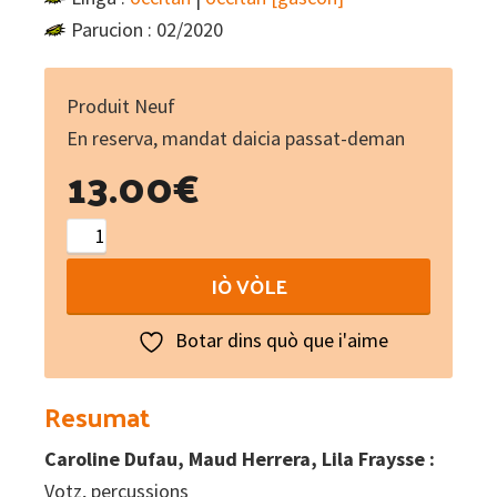
Parucion : 02/2020
Produit Neuf
En reserva, mandat daicia passat-deman
13.00
€
Puput
quantity
IÒ VÒLE
Botar dins quò que i'aime
Resumat
Caroline Dufau, Maud Herrera, Lila Fraysse :
Votz, percussions