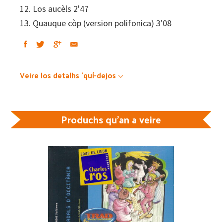
12. Los aucèls 2'47
13. Quauque còp (version polifonica) 3'08
Veire los detalhs 'quí-dejos
Produchs qu'an a veire