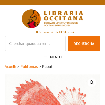
Skip
Skip
Skip
to
to
to
primary
main
footer
navigation
content
Retorn au site de l'IEO Lemosin
Rechercha
RECHERCHA
per
:
MENUT
Acuelh
>
Polifonias
> Puput