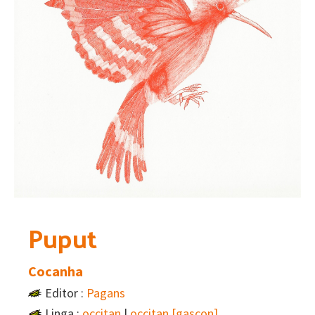
Puput
Cocanha
Editor :
Pagans
Linga :
occitan
|
occitan [gascon]