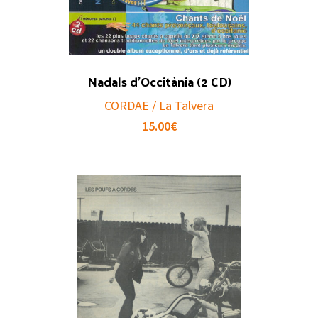
Nadals d’Occitània (2 CD)
CORDAE / La Talvera
15.00
€