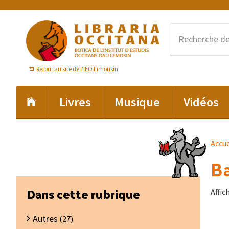
Passer
Passer
Passer
à
au
au
la
contenu
pied
navigation
principal
de
principale
page
Retour au site de l'IEO Limousin
Livres
Musique
Vidéos
Accue
Ba
Barre
Dans cette rubrique
Affic
latérale
Autres
principale
(27)