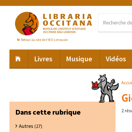
Passer
Passer
Passer
à
au
au
la
contenu
pied
navigation
principal
de
principale
page
Retour au site de l'IEO Limousin
Livres
Musique
Vidéos
Accue
Gi
Barre
Dans cette rubrique
2 rés
latérale
Autres
principale
(27)