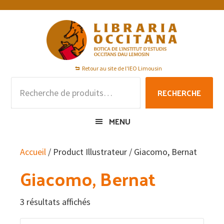
Passer
Passer
Passer
à
au
au
la
contenu
pied
navigation
principal
de
principale
page
Retour au site de l'IEO Limousin
Recherche
RECHERCHE
pour :
MENU
Accueil
/ Product Illustrateur / Giacomo, Bernat
Giacomo, Bernat
3 résultats affichés