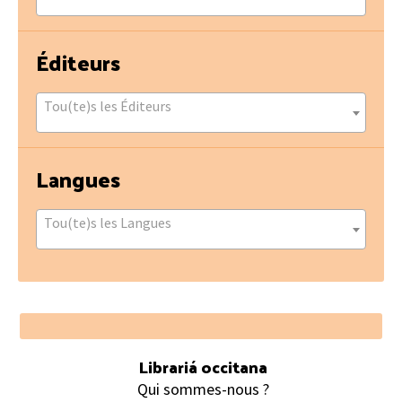
Éditeurs
Tou(te)s les Éditeurs
Langues
Tou(te)s les Langues
Footer
Librariá occitana
Qui sommes-nous ?