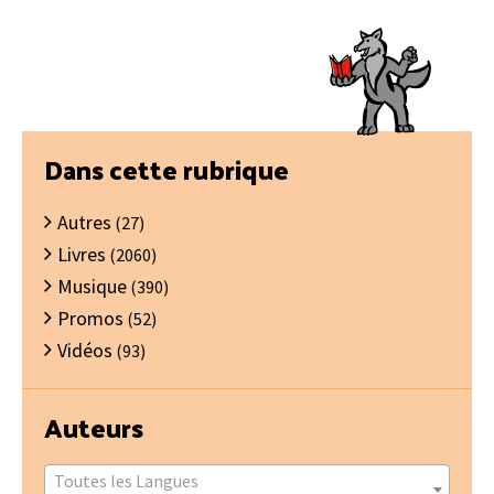
Barre
Dans cette rubrique
latérale
Autres
principale
(27)
Livres
(2060)
Musique
(390)
Promos
(52)
Vidéos
(93)
Auteurs
Toutes les Langues