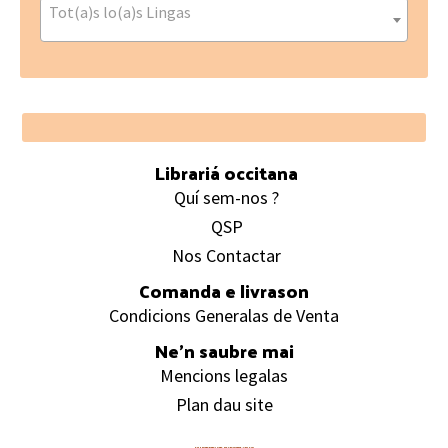
Tot(a)s lo(a)s Lingas
Footer
Librariá occitana
Quí sem-nos ?
QSP
Nos Contactar
Comanda e livrason
Condicions Generalas de Venta
Ne’n saubre mai
Mencions legalas
Plan dau site