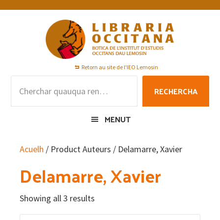
Skip
Skip
Skip
to
to
to
primary
main
footer
navigation
content
Retorn au site de l'IEO Lemosin
Rechercha
RECHERCHA
per
:
MENUT
Acuelh
/ Product Auteurs / Delamarre, Xavier
Delamarre, Xavier
Showing all 3 results