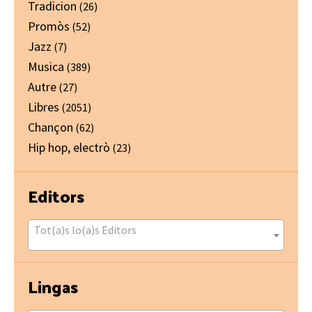
Tradicion
(26)
Promòs
(52)
Jazz
(7)
Musica
(389)
Autre
(27)
Libres
(2051)
Chançon
(62)
Hip hop, electrò
(23)
Editors
Tot(a)s lo(a)s Editors
Lingas