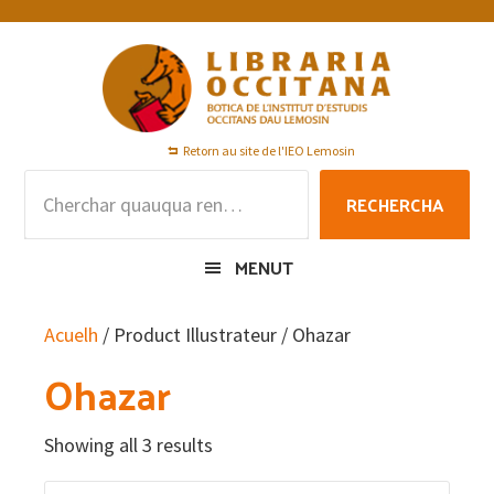
Skip
Skip
Skip
to
to
to
primary
main
footer
navigation
content
Retorn au site de l'IEO Lemosin
Rechercha
RECHERCHA
per
:
MENUT
Acuelh
/ Product Illustrateur / Ohazar
Ohazar
Showing all 3 results