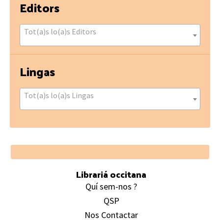
Editors
Tot(a)s lo(a)s Editors
Lingas
Tot(a)s lo(a)s Lingas
Footer
Librariá occitana
Quí sem-nos ?
QSP
Nos Contactar