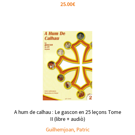
25.00
€
A hum de calhau : Le gascon en 25 leçons Tome
II (libre + audiò)
Guilhemjoan, Patric