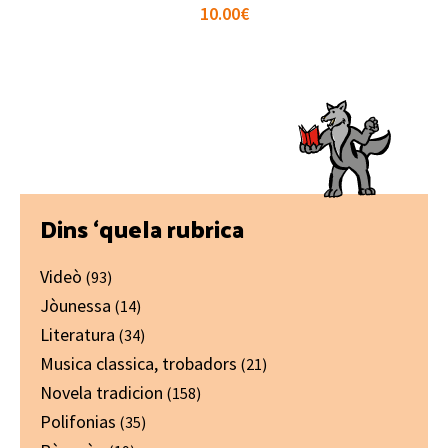
10.00
€
Primary
Dins ‘quela rubrica
Sidebar
Videò
(93)
Jòunessa
(14)
Literatura
(34)
Musica classica, trobadors
(21)
Novela tradicion
(158)
Polifonias
(35)