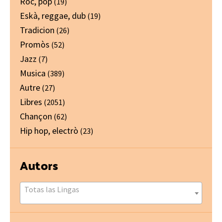
Ròc, pòp
(19)
Eskà, reggae, dub
(19)
Tradicion
(26)
Promòs
(52)
Jazz
(7)
Musica
(389)
Autre
(27)
Libres
(2051)
Chançon
(62)
Hip hop, electrò
(23)
Autors
Totas las Lingas