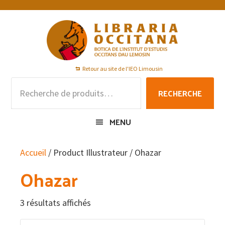
Passer
Passer
Passer
à
au
au
la
contenu
pied
navigation
principal
de
principale
page
Retour au site de l'IEO Limousin
Recherche
RECHERCHE
pour :
MENU
Accueil
/ Product Illustrateur / Ohazar
Ohazar
3 résultats affichés