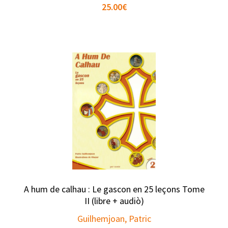
25.00
€
A hum de calhau : Le gascon en 25 leçons Tome
II (libre + audiò)
Guilhemjoan, Patric