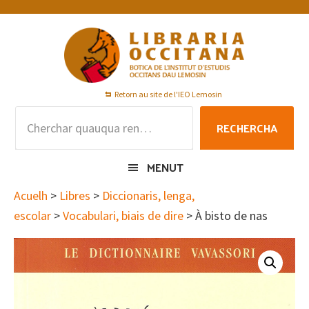
Skip
Skip
Skip
to
to
to
primary
main
footer
navigation
content
Retorn au site de l'IEO Lemosin
Rechercha
RECHERCHA
per
:
MENUT
Acuelh
>
Libres
>
Diccionaris, lenga,
escolar
>
Vocabulari, biais de dire
> À bisto de nas