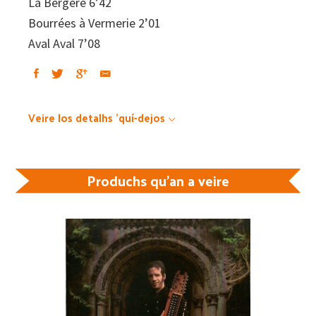
La Bergère 6’42
Bourrées à Vermerie 2’01
Aval Aval 7’08
Veire los detalhs 'quí-dejos
Produchs qu'an a veire