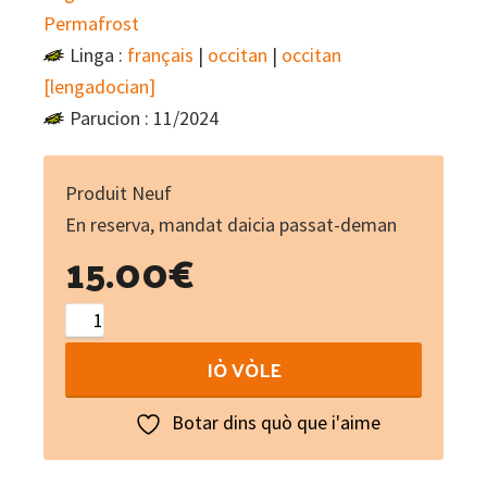
Permafrost
Linga :
français
|
occitan
|
occitan
[lengadocian]
Parucion : 11/2024
Produit Neuf
En reserva, mandat daicia passat-deman
15.00
€
Bòsc
(Vinyle)
IÒ VÒLE
quantity
Botar dins quò que i'aime