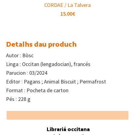
CORDAE / La Talvera
15.00
€
Detalhs dau produch
Autor : Bòsc
Linga : Occitan (lengadocian), francés
Parucion : 03/2024
Editor : Pagans ; Animal Biscuit ; Permafrost
Format : Pocheta de carton
Pés : 228 g
Footer
Librariá occitana