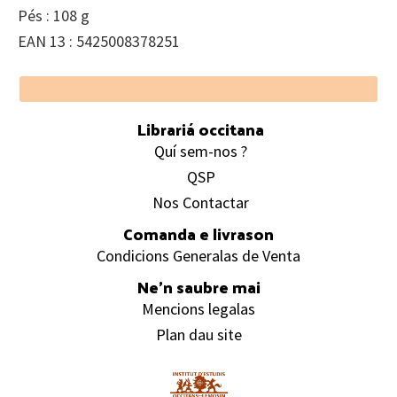
Pés : 108 g
EAN 13 : 5425008378251
Footer
Librariá occitana
Quí sem-nos ?
QSP
Nos Contactar
Comanda e livrason
Condicions Generalas de Venta
Ne’n saubre mai
Mencions legalas
Plan dau site