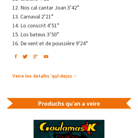
12. Nos cal cantar Joan 3’42”
13. Carnaval 2’21”
14. Lo conscrit 4’51”
15. Los bateus 3’50”
16. De vent et de poussière 9’24”
Veire los detalhs 'quí-dejos
Produchs qu'an a veire