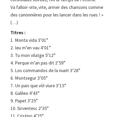
Va falloir-vite, vite, armer des chansons comme
des canonnières pour les lancer dans les rues ! »
(…)
Titres :
1. Monta vida 3’01”
2. Ieu m’en vau 4’01”
3. Tu mon vilatge 5’12”
4. Perque m’an pas dit 2’59”
5. Los commandos de la nueit 3’28”
6. Montsegur 3’05”
7. Un pais que vòl viure 3’15”
8. Galileo 4’43”
9. Papet 3’25”
10. Sirventesc 2’35”
11. Cristino 4’25”