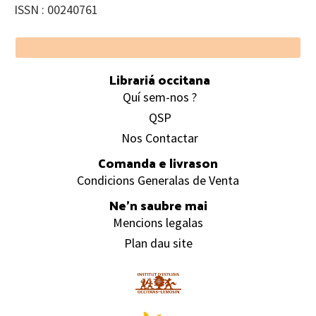
ISSN : 00240761
Footer
Librariá occitana
Quí sem-nos ?
QSP
Nos Contactar
Comanda e livrason
Condicions Generalas de Venta
Ne’n saubre mai
Mencions legalas
Plan dau site