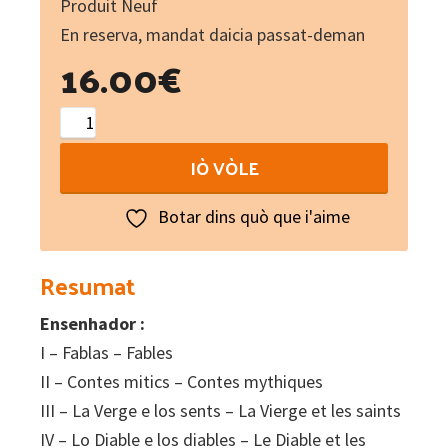
Produit Neuf
En reserva, mandat daicia passat-deman
16.00
€
Contes
populaires
IÒ VÒLE
du
Limousin
Botar dins quò que i'aime
:
Los
Resumat
contes
Ensenhador :
dau
I – Fablas – Fables
Pueg
II – Contes mitics – Contes mythiques
Gerjan
III – La Verge e los sents – La Vierge et les saints
/
IV – Lo Diable e los diables – Le Diable et les
Lemouzi