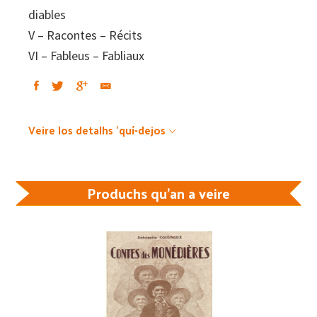
diables
N°106
V – Racontes – Récits
bis
VI – Fableus – Fabliaux
quantity
Veire los detalhs 'quí-dejos
Produchs qu'an a veire