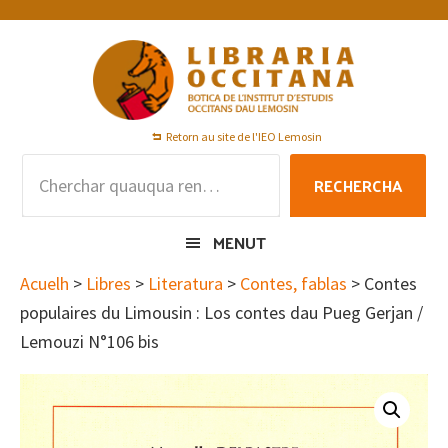
Skip
Skip
Skip
to
to
to
primary
main
footer
navigation
content
Retorn au site de l'IEO Lemosin
Rechercha
RECHERCHA
per
:
MENUT
Acuelh
>
Libres
>
Literatura
>
Contes, fablas
> Contes
populaires du Limousin : Los contes dau Pueg Gerjan /
Lemouzi N°106 bis