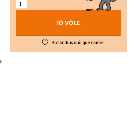
de
la
IÒ VÒLE
fontaine
quantity
Botar dins quò que i'aime
e