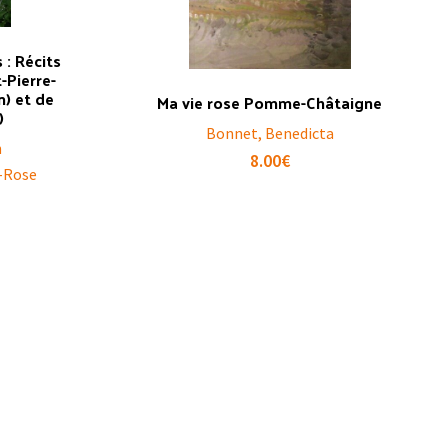
 : Récits
-Pierre-
n) et de
Ma vie rose Pomme-Châtaigne
)
Bonnet, Benedicta
n
8.00
€
e-Rose