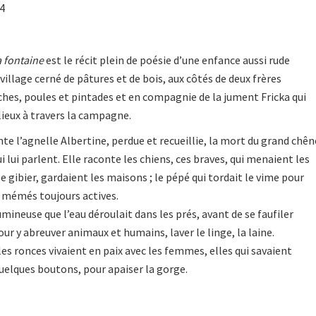
24
a fontaine
est le récit plein de poésie d’une enfance aussi rude
illage cerné de pâtures et de bois, aux côtés de deux frères
ches, poules et pintades et en compagnie de la jument Fricka qui
lieux à travers la campagne.
te l’agnelle Albertine, perdue et recueillie, la mort du grand chên
ui lui parlent. Elle raconte les chiens, ces braves, qui menaient les
e gibier, gardaient les maisons ; le pépé qui tordait le vime pour
es mémés toujours actives.
umineuse que l’eau déroulait dans les prés, avant de se faufiler
our y abreuver animaux et humains, laver le linge, la laine.
les ronces vivaient en paix avec les femmes, elles qui savaient
uelques boutons, pour apaiser la gorge.