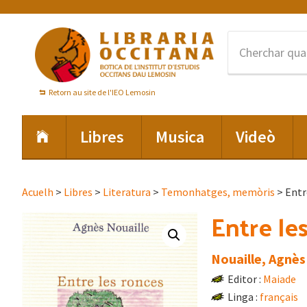
Skip
Skip
Skip
to
to
to
primary
main
footer
navigation
content
Retorn au site de l'IEO Lemosin
Libres
Musica
Videò
Acuelh
>
Libres
>
Literatura
>
Temonhatges, memòris
> Entr
Entre le
Nouaille, Agnès
Editor :
Maiade
Linga :
français