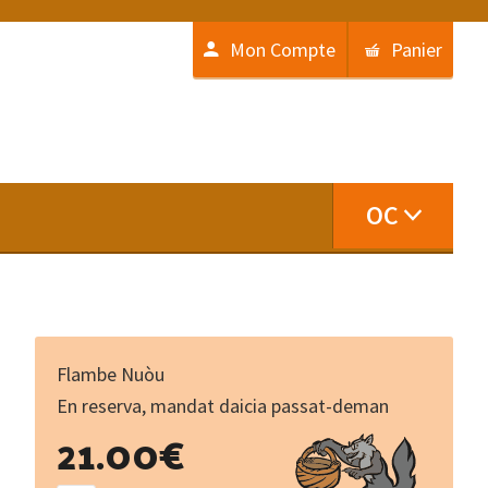
Mon Compte
Panier
OC
Flambe Nuòu
En reserva, mandat daicia passat-deman
Entre
21.00
€
les
ronces