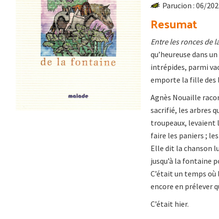
Parucion : 06/20
Resumat
Entre les ronces de l
qu’heureuse dans un v
intrépides, parmi va
emporte la fille des 
Agnès Nouaille racon
sacrifié, les arbres q
troupeaux, levaient l
faire les paniers ; l
Elle dit la chanson l
jusqu’à la fontaine p
C’était un temps où 
encore en prélever q
C’était hier.