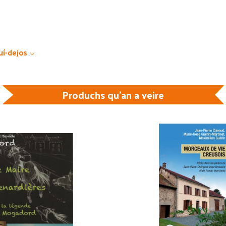
uí-dejos
Produchs qu'an a veire