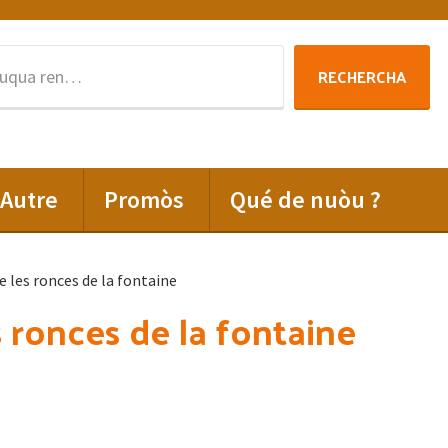
Rechercha
RECHERCHA
per
:
Autre
Promòs
Qué de nuòu ?
e les ronces de la fontaine
s ronces de la fontaine