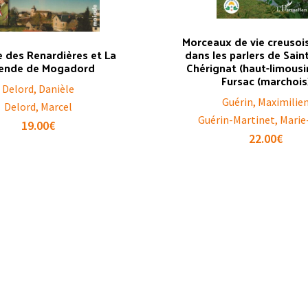
Morceaux de vie creusois
e des Renardières et La
dans les parlers de Saint
ende de Mogadord
Chérignat (haut-limousi
Fursac (marchois
Delord, Danièle
Guérin, Maximilie
Delord, Marcel
Guérin-Martinet, Mari
19.00
€
22.00
€