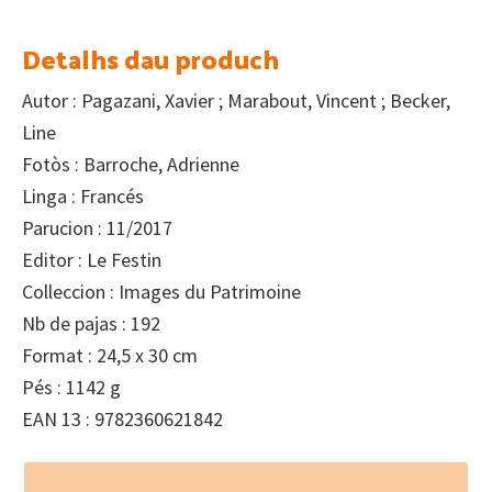
Detalhs dau produch
Autor : Pagazani, Xavier ; Marabout, Vincent ; Becker,
Line
Fotòs : Barroche, Adrienne
Linga : Francés
Parucion : 11/2017
Editor : Le Festin
Colleccion : Images du Patrimoine
Nb de pajas : 192
Format : 24,5 x 30 cm
Pés : 1142 g
EAN 13 : 9782360621842
Footer