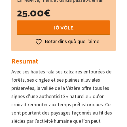
25.00
€
La
IÒ VÒLE
vallée
de
Botar dins quò que i'aime
la
Vézère
Resumat
en
Avec ses hautes falaises calcaires entourées de
périgord
forêts, ses cingles et ses plaines alluviales
:
préservées, la vallée de la Vézère offre tous les
La
signes d’une authenticité « naturelle » qu’on
fabrique
croirait remonter aux temps préhistoriques. Ce
d'un
sont pourtant des paysages façonnés au fil des
paysage
siècles par l’activité humaine que l’on peut
quantity