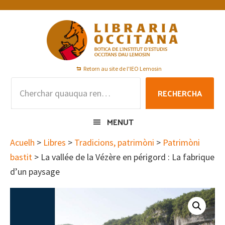
Skip
Skip
Skip
to
to
to
primary
main
footer
navigation
content
Retorn au site de l'IEO Lemosin
Rechercha
RECHERCHA
per
:
MENUT
Acuelh
>
Libres
>
Tradicions, patrimòni
>
Patrimòni
bastit
> La vallée de la Vézère en périgord : La fabrique
d’un paysage