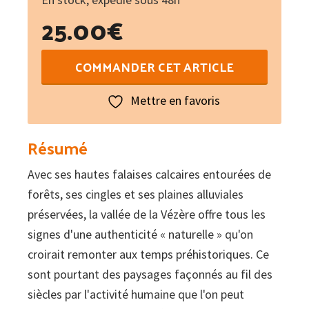
25.00
€
quantité
COMMANDER CET ARTICLE
de
La
Mettre en favoris
vallée
de
Résumé
la
Avec ses hautes falaises calcaires entourées de
Vézère
forêts, ses cingles et ses plaines alluviales
en
préservées, la vallée de la Vézère offre tous les
périgord
signes d'une authenticité « naturelle » qu'on
:
croirait remonter aux temps préhistoriques. Ce
La
sont pourtant des paysages façonnés au fil des
fabrique
siècles par l'activité humaine que l'on peut
d'un