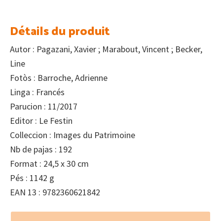
Détails du produit
Autor : Pagazani, Xavier ; Marabout, Vincent ; Becker,
Line
Fotòs : Barroche, Adrienne
Linga : Francés
Parucion : 11/2017
Editor : Le Festin
Colleccion : Images du Patrimoine
Nb de pajas : 192
Format : 24,5 x 30 cm
Pés : 1142 g
EAN 13 : 9782360621842
Footer