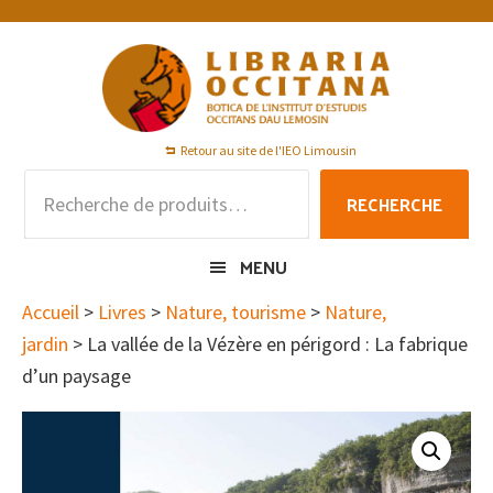
Passer
Passer
Passer
à
au
au
la
contenu
pied
navigation
principal
de
principale
page
Retour au site de l'IEO Limousin
Recherche
RECHERCHE
pour :
MENU
Accueil
>
Livres
>
Nature, tourisme
>
Nature,
jardin
> La vallée de la Vézère en périgord : La fabrique
d’un paysage