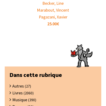
Becker, Line
Marabout, Vincent
Pagazani, Xavier
25.00
€
Barre
Dans cette rubrique
latérale
Autres
principale
(27)
Livres
(2060)
Musique
(390)