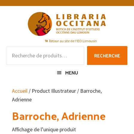
Passer
Passer
Passer
à
au
au
la
contenu
pied
navigation
principal
de
principale
page
Retour au site de l'IEO Limousin
Recherche
RECHERCHE
pour :
MENU
Accueil
/ Product Illustrateur / Barroche,
Adrienne
Barroche, Adrienne
Affichage de l’unique produit