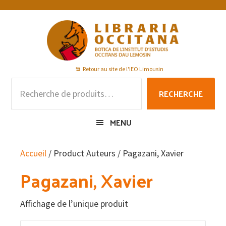
Passer
Passer
Passer
à
au
au
la
contenu
pied
navigation
principal
de
principale
page
Retour au site de l'IEO Limousin
Recherche
RECHERCHE
pour :
MENU
Accueil
/ Product Auteurs / Pagazani, Xavier
Pagazani, Xavier
Affichage de l’unique produit