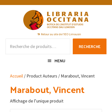
Passer
Passer
Passer
à
au
au
la
contenu
pied
navigation
principal
de
principale
page
Retour au site de l'IEO Limousin
Recherche
RECHERCHE
pour :
MENU
Accueil
/ Product Auteurs / Marabout, Vincent
Marabout, Vincent
Affichage de l’unique produit