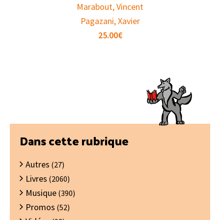
Marabout, Vincent
Pagazani, Xavier
25.00
€
Barre
Dans cette rubrique
latérale
Autres
principale
(27)
Livres
(2060)
Musique
(390)
Promos
(52)