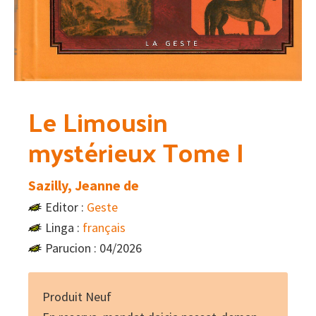
Le Limousin
mystérieux Tome I
Sazilly, Jeanne de
Editor :
Geste
Linga :
français
Parucion : 04/2026
Produit Neuf