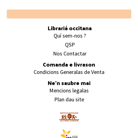
Footer
Librariá occitana
Quí sem-nos ?
QSP
Nos Contactar
Comanda e livrason
Condicions Generalas de Venta
Ne’n saubre mai
Mencions legalas
Plan dau site