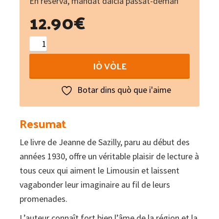
En reserva, mandat daicia passat-deman
12.90
€
Le
Limousin
IÒ VÒLE
mystérieux
Tome
Botar dins quò que i'aime
I
quantity
Resumat
Le livre de Jeanne de Sazilly, paru au début des
années 1930, offre un véritable plaisir de lecture à
tous ceux qui aiment le Limousin et laissent
vagabonder leur imaginaire au fil de leurs
promenades.
L’auteur connaît fort bien l’âme de la région et la