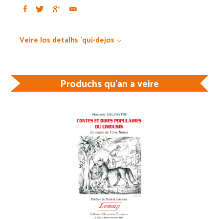
Veire los detalhs 'quí-dejos
Produchs qu'an a veire