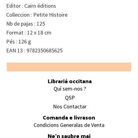
Editor : Cairn éditions
Colleccion : Petite Histoire
Nb de pajas : 125
Format : 12 x 18 cm
Pés : 126 g
EAN 13 : 9782350685625
Footer
Librariá occitana
Quí sem-nos ?
QSP
Nos Contactar
Comanda e livrason
Condicions Generalas de Venta
Ne’n saubre mai