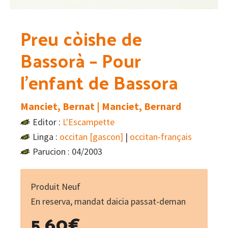
Preu còishe de
Bassorà – Pour
l’enfant de Bassora
Manciet, Bernat | Manciet, Bernard
Editor :
L'Escampette
Linga :
occitan [gascon]
|
occitan-français
Parucion : 04/2003
Produit Neuf
En reserva, mandat daicia passat-deman
5.60
€