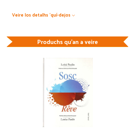
Veire los detalhs 'quí-dejos
Produchs qu'an a veire