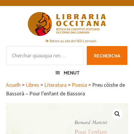
Skip
Skip
Skip
to
to
to
primary
main
footer
navigation
content
Retorn au site de l'IEO Lemosin
Rechercha
RECHERCHA
per
:
MENUT
Acuelh
>
Libres
>
Literatura
>
Poesia
> Preu còishe de
Bassorà – Pour l’enfant de Bassora