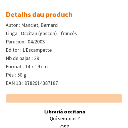
Detalhs dau produch
Autor : Manciet, Bernard
Linga : Occitan (gascon) - francés
Parucion : 04/2003
Editor : L'Escampette
Nb de pajas : 29
Format : 14 x 19 cm
Pés : 56 g
EAN 13 : 9782914387187
Footer
Librariá occitana
Quí sem-nos ?
QSP