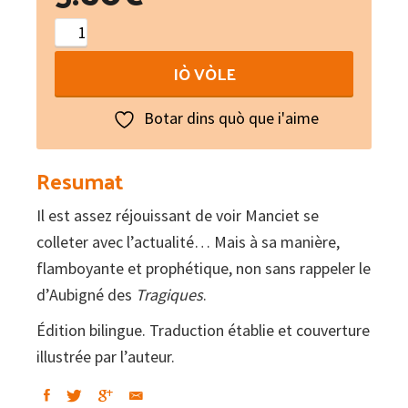
Preu
còishe
IÒ VÒLE
de
Bassorà
Botar dins quò que i'aime
–
Pour
Resumat
l'enfant
Il est assez réjouissant de voir Manciet se
de
colleter avec l’actualité… Mais à sa manière,
Bassora
flamboyante et prophétique, non sans rappeler le
quantity
d’Aubigné des
Tragiques
.
Édition bilingue. Traduction établie et couverture
illustrée par l’auteur.