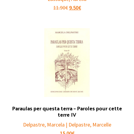
Original
Current
11.90
€
9.50
€
price
price
was:
is:
11.90€.
9.50€.
Paraulas per questa terra – Paroles pour cette
terre IV
Delpastre, Marcela | Delpastre, Marcelle
15.00
€