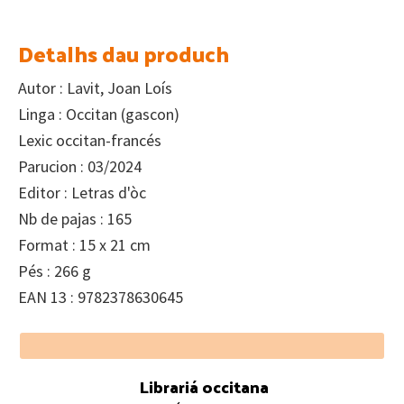
Detalhs dau produch
Autor : Lavit, Joan Loís
Linga : Occitan (gascon)
Lexic occitan-francés
Parucion : 03/2024
Editor : Letras d'òc
Nb de pajas : 165
Format : 15 x 21 cm
Pés : 266 g
EAN 13 : 9782378630645
Footer
Librariá occitana