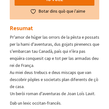
brigalh
de
Botar dins quò que i'aime
pèira
blua
Resumat
quantity
Pr’amor de húger las orrors de la pèsta e possats
per la hami d’aventuras, dus gojats pirenencs que
s’embarcan tau Canadà, país qui n’èra pas
enqüèra conquesit cap e tot per las armadas deu
rei de França.
Au miei deus trebucs e deus miscaps que van
descobrir pòples e societats plan diferents de çò
de casa.
Un beròi roman d’aventuras de Joan Loís Lavit.
Dab un lexic occitan-francés.