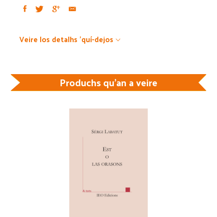
Veire los detalhs 'quí-dejos
Produchs qu'an a veire