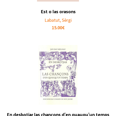
Est o las orasons
Labatut, Sèrgi
15.00
€
En desbotjar las chançons d’en quauqu’un temps