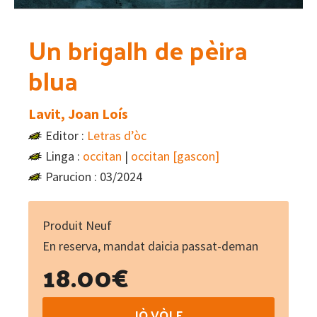
Un brigalh de pèira
blua
Lavit, Joan Loís
Editor :
Letras d’òc
Linga :
occitan
|
occitan [gascon]
Parucion : 03/2024
Produit Neuf
En reserva, mandat daicia passat-deman
18.00
€
Un
IÒ VÒLE