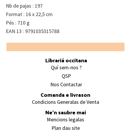
Nb de pajas : 197
Format : 16 x 22,5 cm
Pés : 710 g
EAN 13 : 9791035315788
Footer
Librariá occitana
Quí sem-nos ?
QSP
Nos Contactar
Comanda e livrason
Condicions Generalas de Venta
Ne’n saubre mai
Mencions legalas
Plan dau site