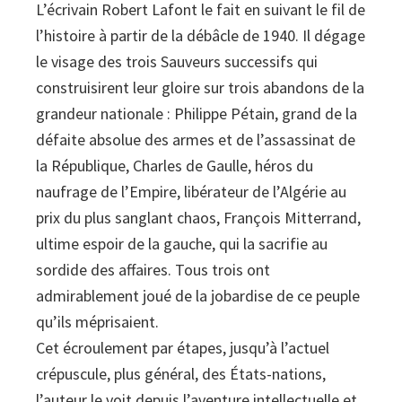
L’écrivain Robert Lafont le fait en suivant le fil de
et
l’histoire à partir de la débâcle de 1940. Il dégage
ces
le visage des trois Sauveurs successifs qui
couillons
construisirent leur gloire sur trois abandons de la
d'occitans
grandeur nationale : Philippe Pétain, grand de la
quantity
défaite absolue des armes et de l’assassinat de
la République, Charles de Gaulle, héros du
naufrage de l’Empire, libérateur de l’Algérie au
prix du plus sanglant chaos, François Mitterrand,
ultime espoir de la gauche, qui la sacrifie au
sordide des affaires. Tous trois ont
admirablement joué de la jobardise de ce peuple
qu’ils méprisaient.
Cet écroulement par étapes, jusqu’à l’actuel
crépuscule, plus général, des États-nations,
l’auteur le voit depuis l’aventure intellectuelle et