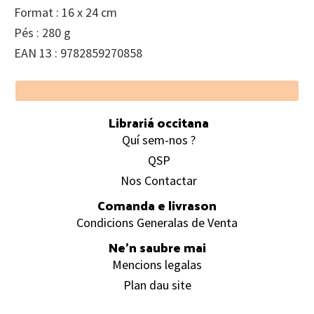
Format : 16 x 24 cm
Pés : 280 g
EAN 13 : 9782859270858
Footer
Librariá occitana
Quí sem-nos ?
QSP
Nos Contactar
Comanda e livrason
Condicions Generalas de Venta
Ne’n saubre mai
Mencions legalas
Plan dau site