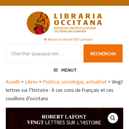
Skip
Skip
Skip
to
to
to
primary
main
footer
navigation
content
Retorn au site de l'IEO Lemosin
Rechercha
RECHERCHA
per
:
MENUT
Acuelh
>
Libres
>
Politica, sociologia, actualitat
> Vingt
lettres sur l’histoire : À ces cons de français et ces
couillons d’occitans