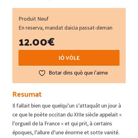
Produit Neuf
En reserva, mandat daicia passat-deman
12.00
€
Vingt
IÒ VÒLE
lettres
sur
Botar dins quò que i'aime
l'histoire
:
Resumat
À
Il fallait bien que quelqu’un s’attaquât un jour à
ces
ce que le poète occitan du XIIIe siècle appelait «
cons
l’orgueil de la France » et qui prit, à certains
de
époques, l’allure d’une énorme et sotte vanité.
français