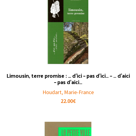
Limousin, terre promise : … d’ici – pas d’ici… – … d’aici
– pas d’aici…
Houdart, Marie-France
22.00
€