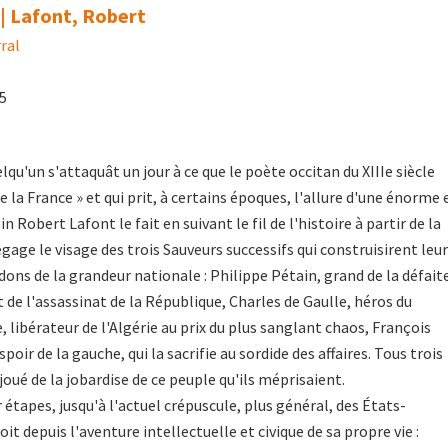
| Lafont, Robert
ral
05
uelqu'un s'attaquât un jour à ce que le poète occitan du XIIIe siècle
de la France » et qui prit, à certains époques, l'allure d'une énorme 
in Robert Lafont le fait en suivant le fil de l'histoire à partir de la
égage le visage des trois Sauveurs successifs qui construisirent leur
dons de la grandeur nationale : Philippe Pétain, grand de la défait
 de l'assassinat de la République, Charles de Gaulle, héros du
 libérateur de l'Algérie au prix du plus sanglant chaos, François
poir de la gauche, qui la sacrifie au sordide des affaires. Tous trois
ué de la jobardise de ce peuple qu'ils méprisaient.
étapes, jusqu'à l'actuel crépuscule, plus général, des États-
oit depuis l'aventure intellectuelle et civique de sa propre vie :