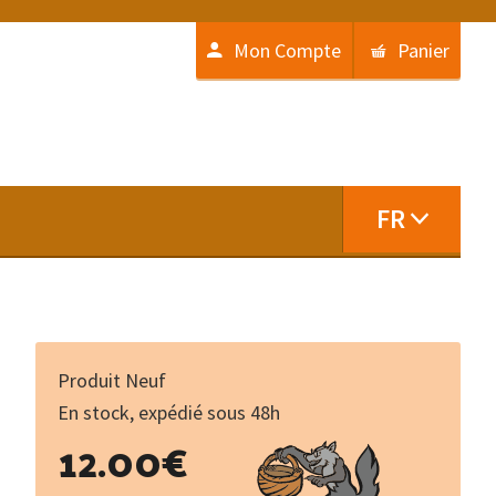
Mon Compte
Panier
FR
Produit Neuf
En stock, expédié sous 48h
quantité
12.00
€
de
Vingt