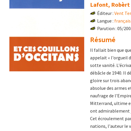
Lafont, Robèrt 
Éditeur :
Vent Ter
Langue :
français
Parution : 05/20
Résumé
Il fallait bien que q
appelait « l'orgueil 
sotte vanité. L'écriva
débâcle de 1940. Il d
gloire sur trois aban
absolue des armes et
naufrage de l'Empire,
Mitterrand, ultime es
ont admirablement jo
Cet écroulement par 
nations, l'auteur le v