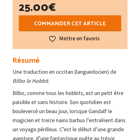
25.00
€
quantité
COMMANDER CET ARTICLE
de
Bilbon
Mettre en favoris
lo
hòbbit
Résumé
o
Une traduction en occitan (languedocien) de
un
Bilbo le Hobbit
.
anar
tornar
Bilbo, comme tous les hobbits, est un petit être
paisible et sans histoire. Son quotidien est
bouleversé un beau jour, lorsque Gandalf le
magicien et treize nains barbus l’entraînent dans
un voyage périlleux. C’est le début d’une grande
aventure, d’une fantastique quête au trésor