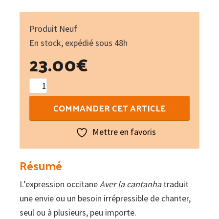
Produit Neuf
En stock, expédié sous 48h
23.00
€
quantité
de
COMMANDER CET ARTICLE
Canta
Cantanha
Mettre en favoris
:
recueil
Résumé
de
L’expression occitane
40
Aver la cantanha
traduit
une envie ou un besoin irrépressible de chanter,
chants
seul ou à plusieurs, peu importe.
occitans