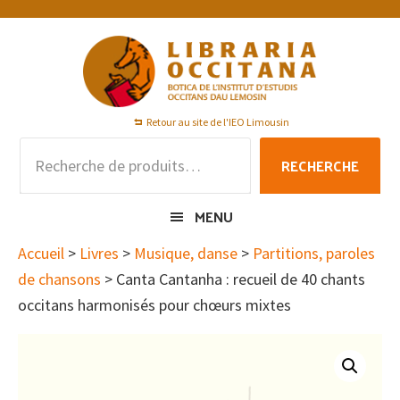
Passer
Passer
Passer
à
au
au
la
contenu
pied
navigation
principal
de
principale
page
Retour au site de l'IEO Limousin
Recherche
RECHERCHE
pour :
MENU
Accueil
>
Livres
>
Musique, danse
>
Partitions, paroles
de chansons
> Canta Cantanha : recueil de 40 chants
occitans harmonisés pour chœurs mixtes