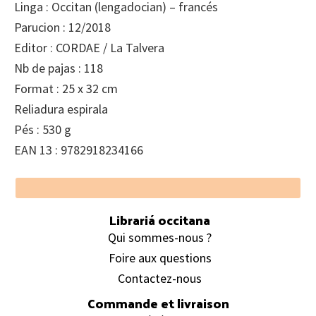
Linga : Occitan (lengadocian) – francés
Parucion : 12/2018
Editor : CORDAE / La Talvera
Nb de pajas : 118
Format : 25 x 32 cm
Reliadura espirala
Pés : 530 g
EAN 13 : 9782918234166
Footer
Librariá occitana
Qui sommes-nous ?
Foire aux questions
Contactez-nous
Commande et livraison